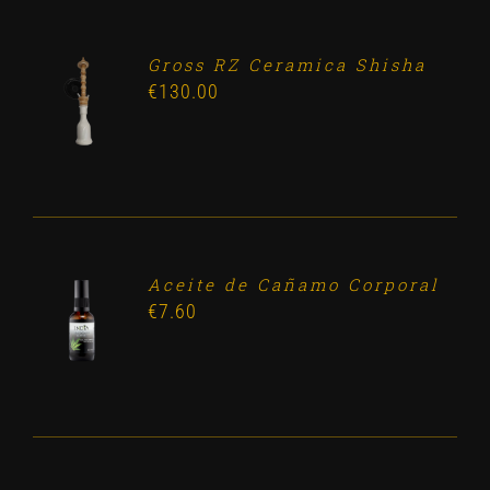
Gross RZ Ceramica Shisha
ADD TO
€
130.00
CART
/
DETALLES
Aceite de Cañamo Corporal
ADD TO
€
7.60
CART
/
DETALLES