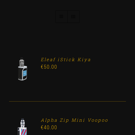
Eleaf iStick Kiya
ADD TO
€
50.00
CART
/
DETALLES
Alpha Zip Mini Voopoo
ADD TO
€
40.00
CART
/