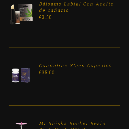
Bálsamo Labial Con Aceite
ADD TO
de cañamo
CART
€
3.50
/
DETALLES
Cannaline Sleep Capsules
ADD TO
€
35.00
CART
/
DETALLES
Mr Shisha Rocket Resin
ADD TO