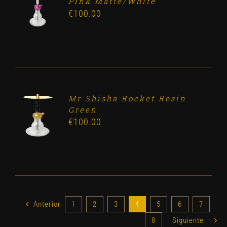
Pink Matte/White
CART
€
100.00
/
DETALLES
Mr Shisha Rocket Resin
ADD TO
Green
CART
€
100.00
/
DETALLES
Anterior
1
2
3
4
5
6
7
8
Siguiente