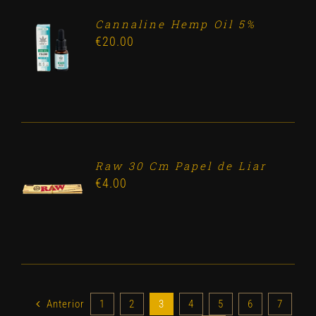
Cannaline Hemp Oil 5%
ADD TO
€
20.00
CART
/
DETALLES
Raw 30 Cm Papel de Liar
ADD TO
€
4.00
CART
/
DETALLES
Anterior
1
2
3
4
5
6
7