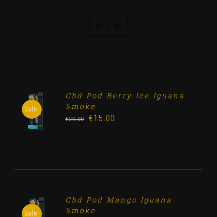
Cbd Pod Berry Ice Iguana
ADD TO
Smoke
CART
Sale!
€
15.00
Original
Current
/
€
20.00
DETALLES
price
price
was:
is:
€20.00.
€15.00.
Cbd Pod Mango Iguana
ADD TO
Smoke
CART
Sale!