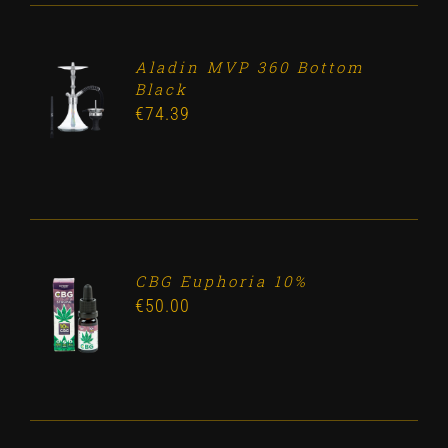
Aladin MVP 360 Bottom
ADD TO
Black
CART
€
74.39
/
DETALLES
CBG Euphoria 10%
ADD TO
€
50.00
CART
/
DETALLES