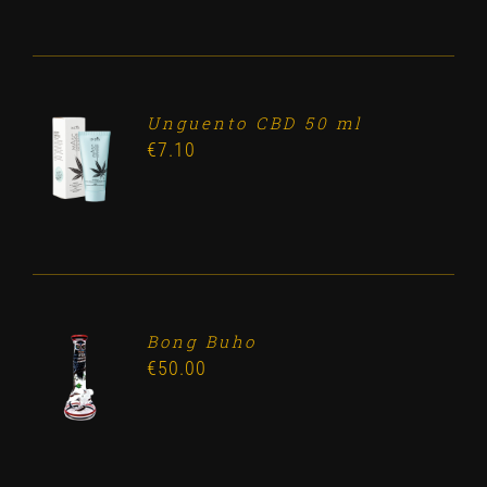
Unguento CBD 50 ml
ADD TO
€
7.10
CART
/
DETALLES
Bong Buho
ADD TO
€
50.00
CART
/
DETALLES