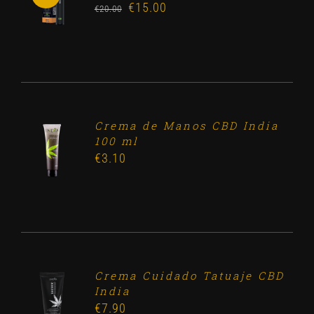
€
15.00
Original
Current
/
€
20.00
DETALLES
price
price
was:
is:
€20.00.
€15.00.
Crema de Manos CBD India
ADD TO
100 ml
CART
€
3.10
/
DETALLES
Crema Cuidado Tatuaje CBD
ADD TO
India
CART
€
7.90
/