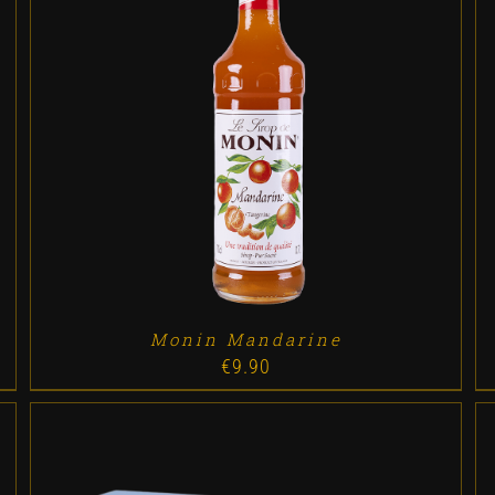
ADD TO CART
/
DETALLES
Monin Mandarine
€
9.90