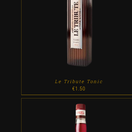
ADD TO CART
/
DETALLES
Le Tribute Tonic
€
1.50