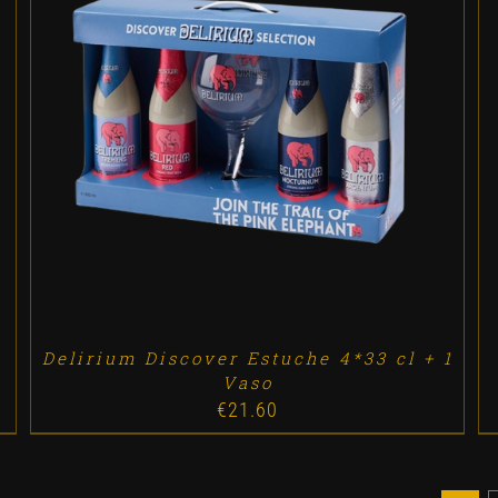
ADD TO CART
/
DETALLES
Delirium Discover Estuche 4*33 cl + 1
Vaso
€
21.60