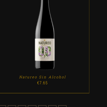
ADD TO CART
/
DETALLES
Natureo Sin Alcohol
€
7.65