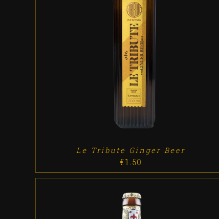
ADD TO CART
/
DETALLES
Le Tribute Ginger Beer
€
1.50