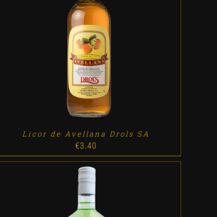
ADD TO CART
/
DETALLES
Licor de Avellana Drols SA
€
3.40