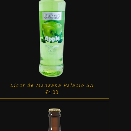
ADD TO CART
/
DETALLES
Licor de Manzana Palacio SA
€
4.00