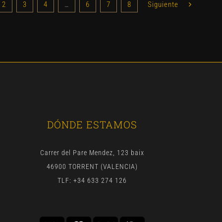
2
3
4
…
6
7
8
Siguiente
DÓNDE ESTAMOS
Carrer del Pare Mendez, 123 baix
46900 TORRENT (VALENCIA)
TLF: +34 633 274 126