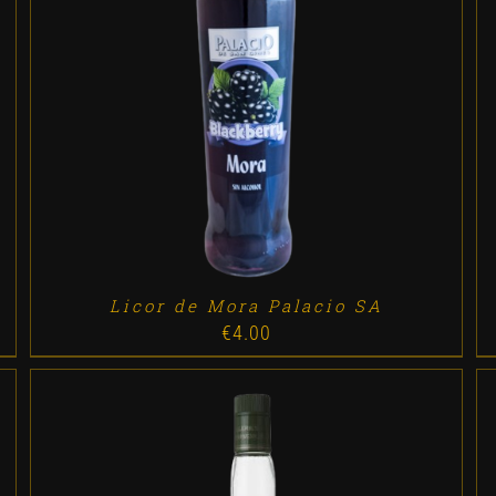
ADD TO CART
/
DETALLES
Licor de Mora Palacio SA
€
4.00