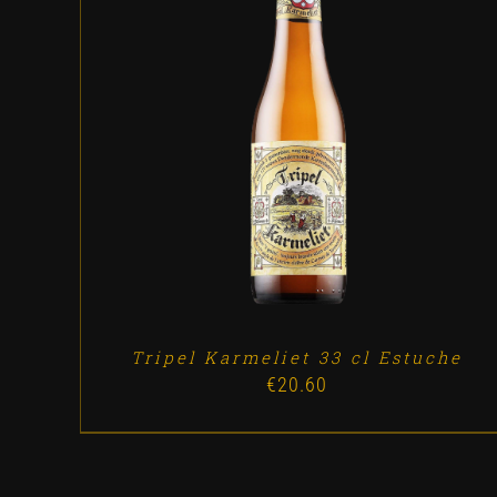
ADD TO CART
/
DETALLES
Tripel Karmeliet 33 cl Estuche
€
20.60