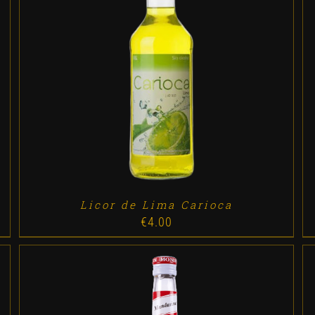
ADD TO CART
/
DETALLES
Licor de Lima Carioca
€
4.00