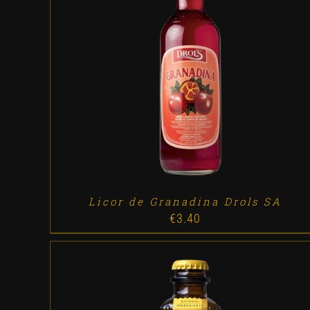
ADD TO CART
/
DETALLES
Licor de Granadina Drols SA
€
3.40