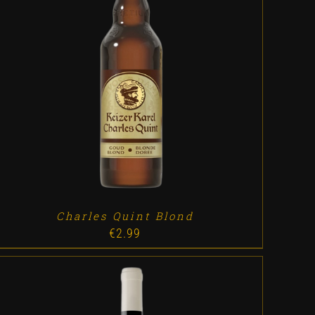
ADD TO CART
/
DETALLES
Charles Quint Blond
€
2.99