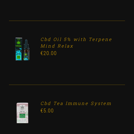
Cbd Oil 5% with Terpene
ADD TO
Mind Relax
CART
€
20.00
/
DETALLES
Cbd Tea Immune System
ADD TO
€
5.00
CART
/
DETALLES