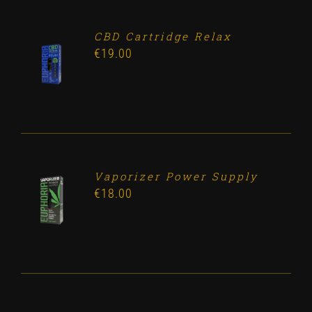
CBD Cartridge Relax
ADD TO
€
19.00
CART
/
DETALLES
Vaporizer Power Supply
ADD TO
€
18.00
CART
/
DETALLES