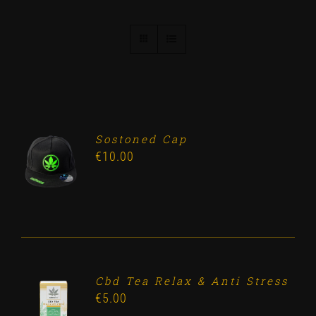
Sostoned Cap
ADD TO
€
10.00
CART
/
DETALLES
Cbd Tea Relax & Anti Stress
ADD TO
€
5.00
CART
/