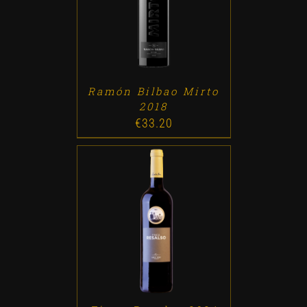
ADD TO CART
/
DETALLES
Ramón Bilbao Mirto
2018
€
33.20
ADD TO CART
/
DETALLES