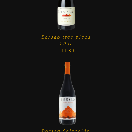
ADD TO CART
/
DETALLES
Borsao tres picos
2021
€
11.80
ADD TO CART
/
DETALLES
Borsao Selección