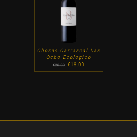
ADD TO CART
/
DETALLES
Chozas Carrascal Las
Ocho Ecologico
€
18.00
Original
Current
€
20.00
price
price
was:
is:
€20.00.
€18.00.