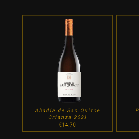
ADD TO CART
/
DETALLES
A
Abadia de San Quirce
P
Crianza 2021
€
14.70