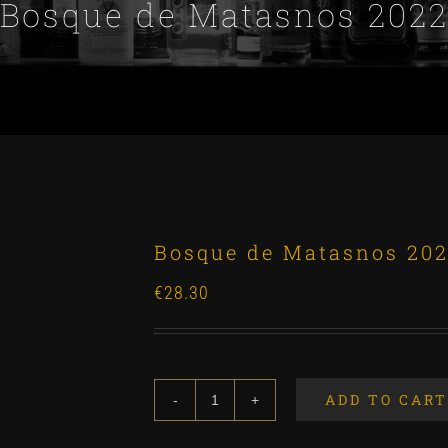
Bosque de Matasnos 202
Bosque de Matasnos 20
€
28.30
ADD TO CART
Bosque
de