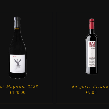
DD TO CART
/
DETALLES
ADD TO CART
/
DETALL
si Magnum 2023
Baigorri Crianz
€
120.00
€
9.00