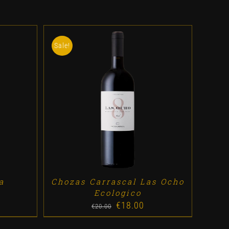
Sale!
ES
ADD TO CART
/
DETALLES
a
Chozas Carrascal Las Ocho
Ecologico
€
18.00
Original
Current
€
20.00
price
price