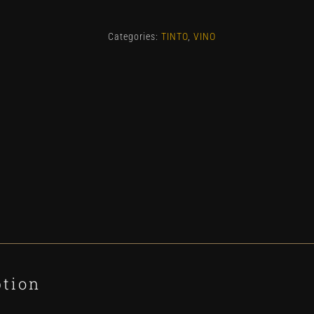
Matasnos
2022
Categories:
TINTO
,
VINO
quantity
ption