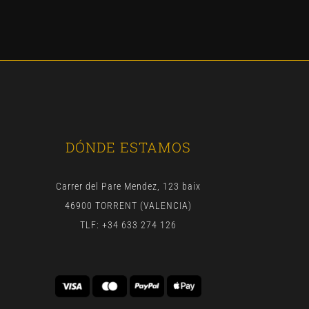
was:
is:
€20.00.
€18.00.
DÓNDE ESTAMOS
Carrer del Pare Mendez, 123 baix
46900 TORRENT (VALENCIA)
TLF: +34 633 274 126