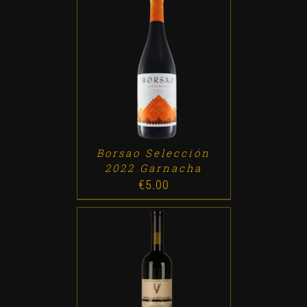
ADD TO CART
/
DETALLES
Borsao Selección
2022 Garnacha
€
5.00
ADD TO CART
/
DETALLES