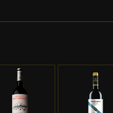
DD TO CART
/
DETALLES
ADD TO CART
/
DETALL