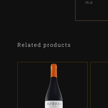
75 cl
Related products
ADD TO CART
/
DETALLES
A