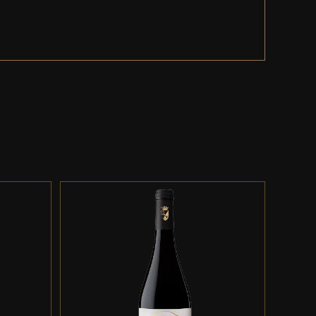
ES
ADD TO CART
/
DETALLES