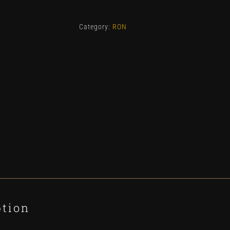
black
1L
Category:
RON
quantity
ption