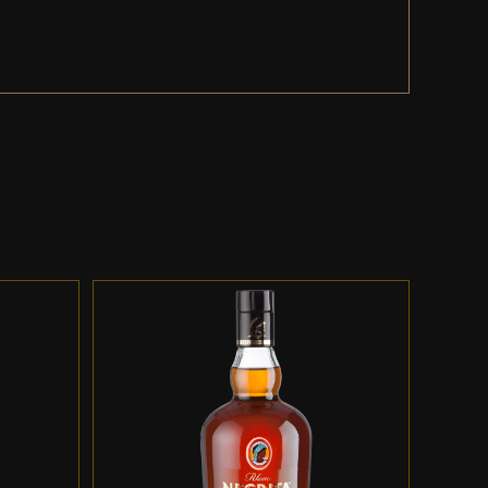
ES
ADD TO CART
/
DETALLES