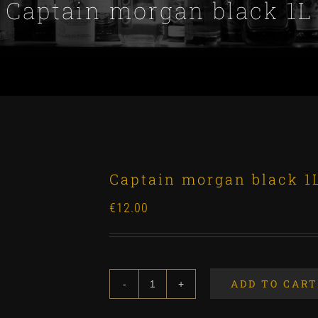
Captain morgan black 1L
Captain morgan black 1
€
12.00
ADD TO CART
Captain
morgan