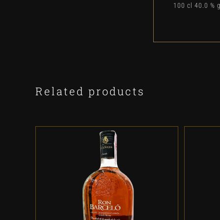
100 cl 40.0 % 
Related products
ADD TO CART
/
DETALLES
A