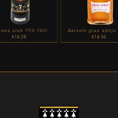
ana club 7YO 70cl
Barcelo gran añejo 
€
18.28
€
14.50