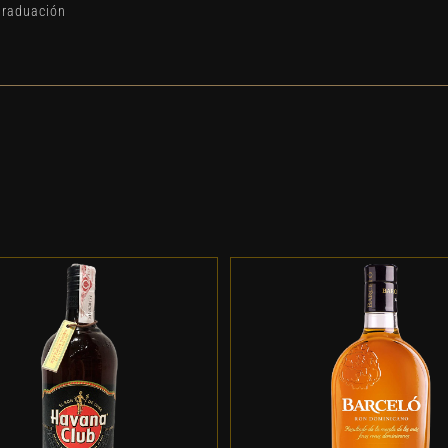
graduación
DD TO CART
/
DETALLES
ADD TO CART
/
DETALL