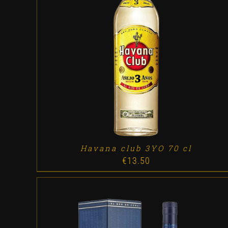
ADD TO CART
/
DETALLES
Havana club 3YO 70 cl
€
13.50