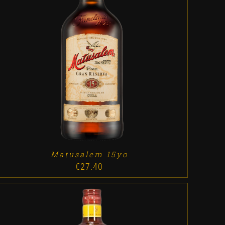
ADD TO CART
/
DETALLES
Matusalem 15yo
€
27.40