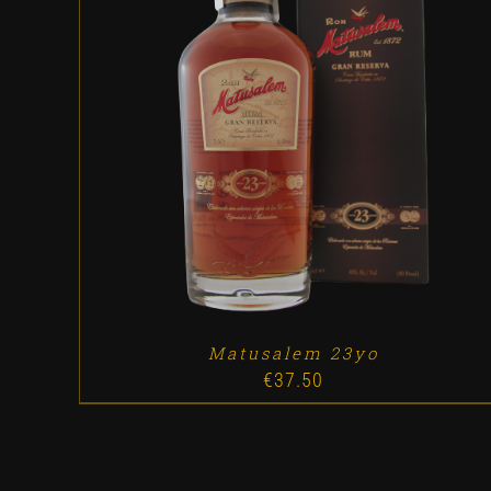
ADD TO CART
/
DETALLES
Matusalem 23yo
€
37.50