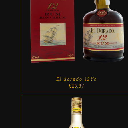
ADD TO CART
/
DETALLES
El dorado 12Yo
€
26.87