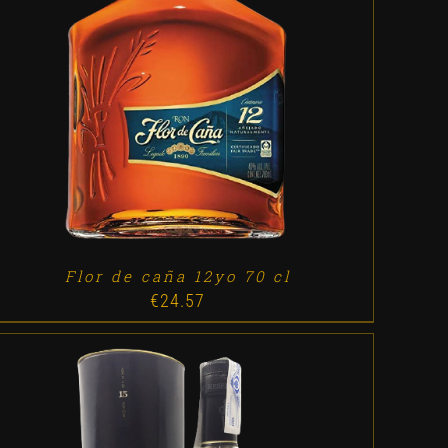
ADD TO CART
/
DETALLES
Flor de caña 12yo 70 cl
€
24.57