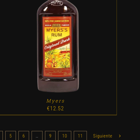
ADD TO CART
/
DETALLES
Myers
€
12.52
5
6
…
9
10
11
Siguiente