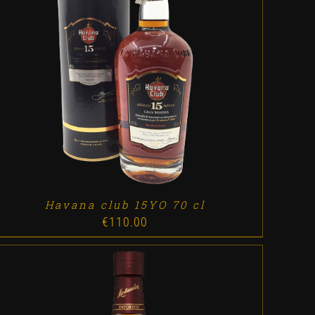
ADD TO CART
/
DETALLES
Havana club 15YO 70 cl
€
110.00