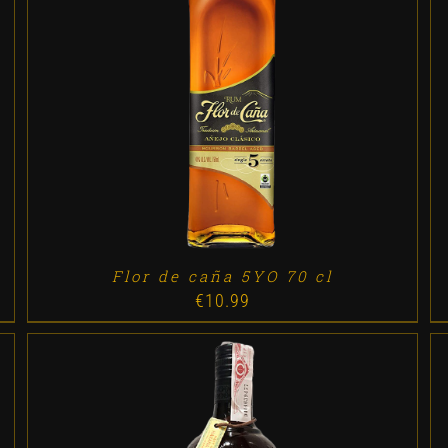
ADD TO CART
/
DETALLES
Flor de caña 5YO 70 cl
€
10.99