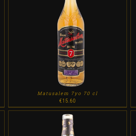
ADD TO CART
/
DETALLES
Matusalem 7yo 70 cl
€
15.60