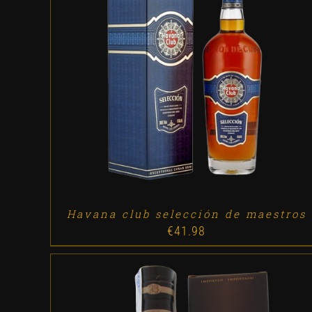
ADD TO CART
/
DETALLES
Havana club selección de maestros
€
41.98