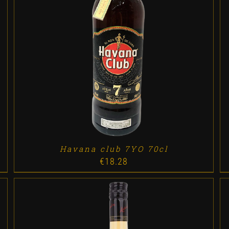
ADD TO CART
/
DETALLES
Havana club 7YO 70cl
€
18.28