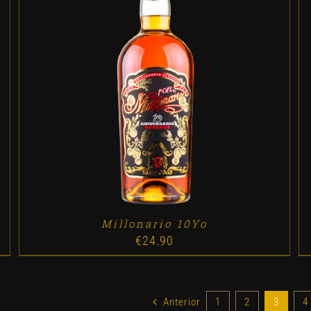
ADD TO CART
/
DETALLES
Millonario 10Yo
€
24.90
Anterior
1
2
3
4