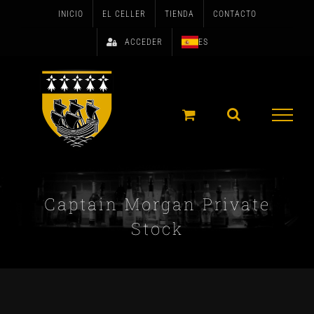
Skip
INICIO
EL CELLER
TIENDA
CONTACTO
to
ACCEDER
ES
content
Captain Morgan Private
Stock