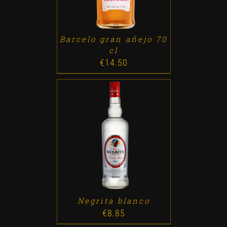
Barcelo gran añejo 70
cl
€
14.50
ADD TO CART
/
DETALLES
Negrita blanco
€
8.85