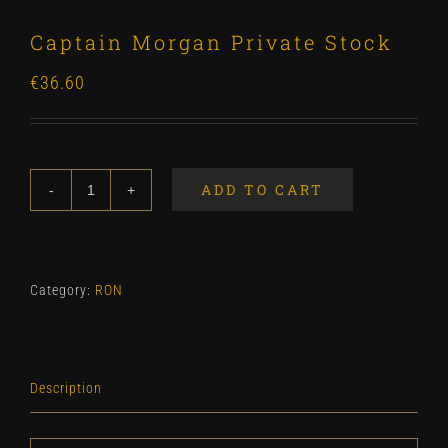
Captain Morgan Private Stock
€
36.60
ADD TO CART
Captain
Morgan
Private
Stock
Category:
RON
quantity
Description