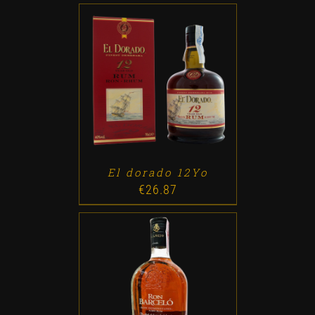
ADD TO CART
/
DETALLES
El dorado 12Yo
€
26.87
ADD TO CART
/
DETALLES