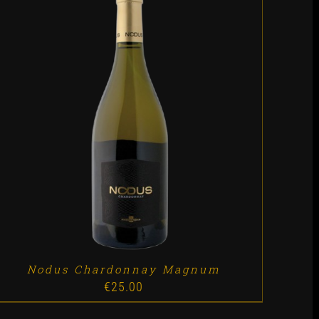
ADD TO CART
/
DETALLES
Nodus Chardonnay Magnum
€
25.00