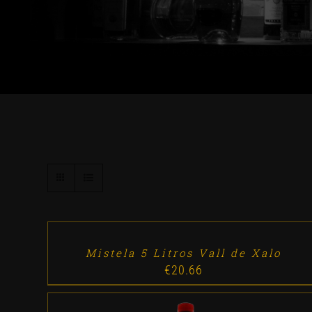
ADD
TO
CART
/
DETALLES
Mistela 5 Litros Vall de Xalo
€
20.66