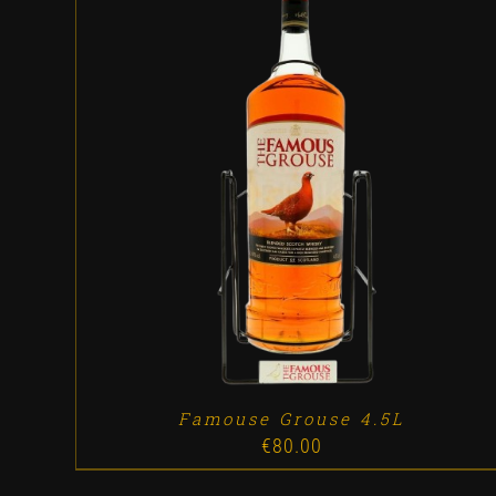
ADD TO CART
/
DETALLES
Famouse Grouse 4.5L
€
80.00