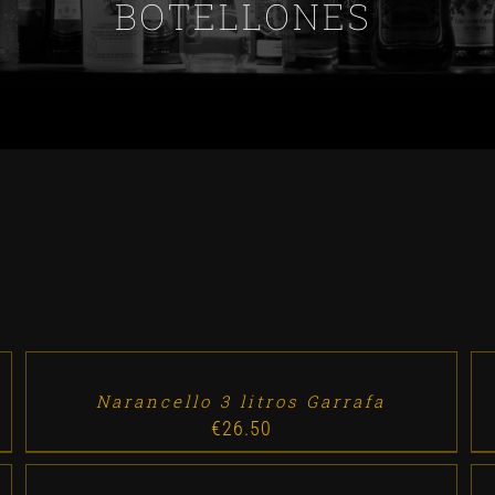
BOTELLONES
ADD
AD
TO
TO
CART
CA
/
/
DETALLES
DE
Narancello 3 litros Garrafa
€
26.50
ADD
TO
CART
/