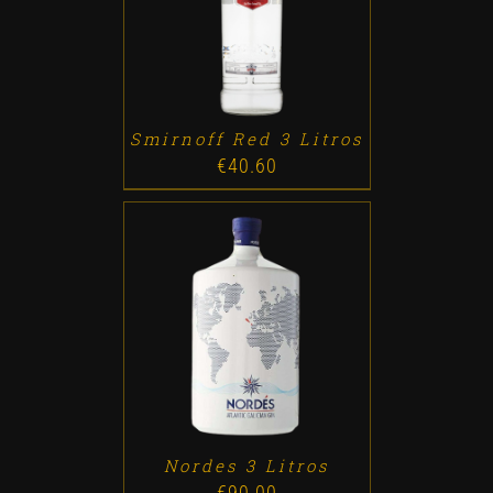
ADD TO CART
/
DETALLES
Smirnoff Red 3 Litros
€
40.60
ADD TO CART
/
DETALLES
Nordes 3 Litros
€
90.00