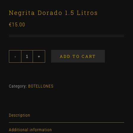
Negrita Dorado 1.5 Litros
€
15.00
ADD TO CART
Negrita
Dorado
1.5
Litros
Category:
BOTELLONES
quantity
Description
Additional information