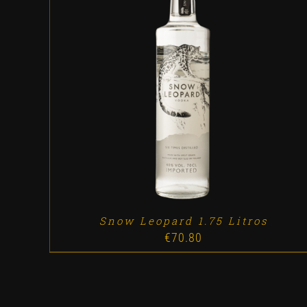
ADD TO CART
/
DETALLES
Snow Leopard 1.75 Litros
€
70.80