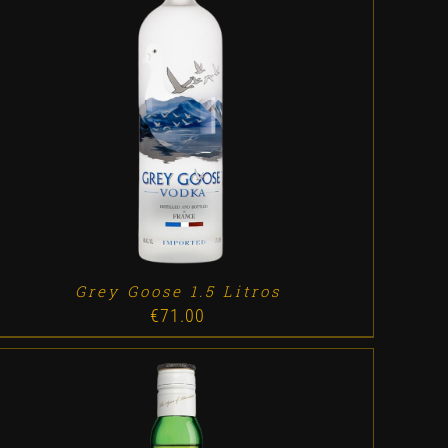
ADD TO CART
/
DETALLES
Grey Goose 1.5 Litros
€
71.00