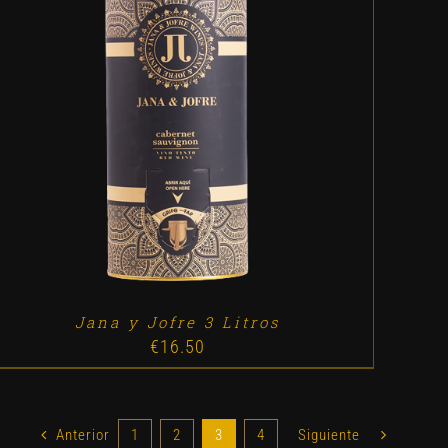
ADD TO CART
/
DETALLES
Jana y Jofre 3 Litros
€
16.50
Anterior
1
2
3
4
Siguiente