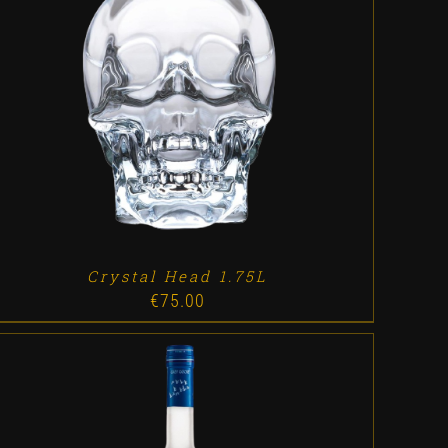
ADD TO CART
/
DETALLES
Crystal Head 1.75L
€
75.00