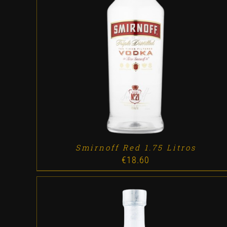
ADD TO CART
/
DETALLES
Smirnoff Red 1.75 Litros
€
18.60