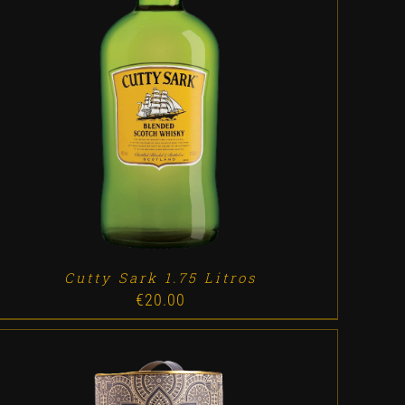
ADD TO CART
/
DETALLES
Cutty Sark 1.75 Litros
€
20.00