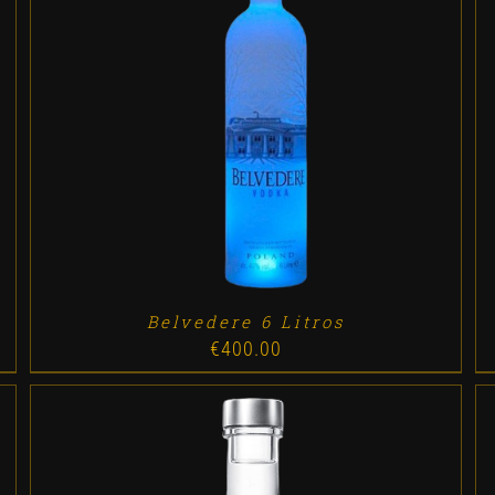
ADD TO CART
/
DETALLES
Belvedere 6 Litros
€
400.00