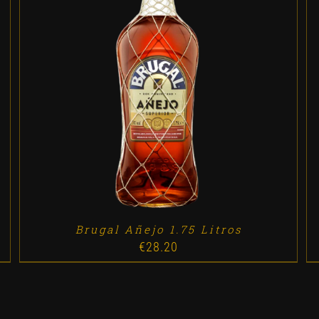
ADD TO CART
/
DETALLES
Brugal Añejo 1.75 Litros
€
28.20