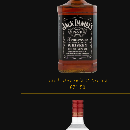
ADD TO CART
/
DETALLES
Jack Daniels 3 Litros
€
71.50