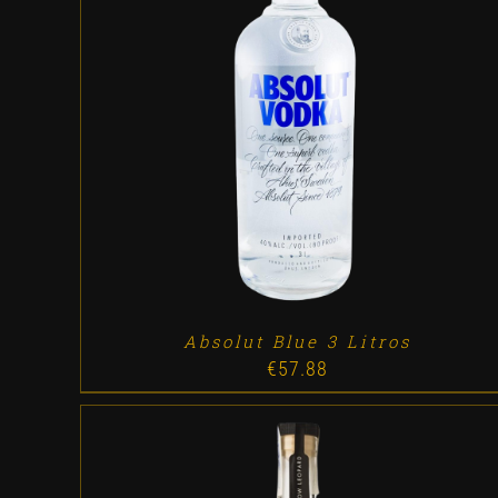
ADD TO CART
/
DETALLES
Absolut Blue 3 Litros
€
57.88