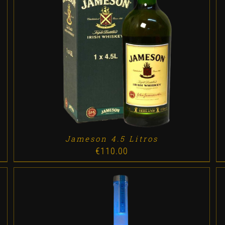
ADD TO CART
/
DETALLES
Jameson 4.5 Litros
€
110.00