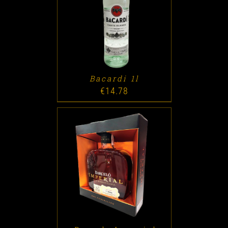
ADD TO CART
/
DETALLES
Bacardi 1l
€
14.78
ADD TO CART
/
DETALLES