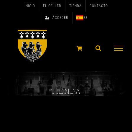
Skip
INICIO
EL CELLER
TIENDA
CONTACTO
to
ACCEDER
ES
content
TIENDA