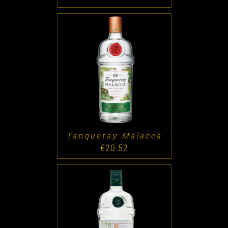
ADD TO CART
/
DETALLES
Tanqueray Malacca
€
20.52
ADD TO CART
/
DETALLES