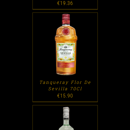
€
19.36
ADD TO CART
/
DETALLES
Tanqueray Flor De
Sevilla 70Cl
€
15.90