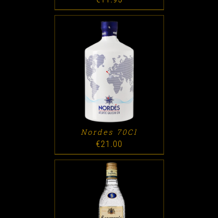
ADD TO CART
/
DETALLES
Nordes 70Cl
€
21.00
ADD TO CART
/
DETALLES