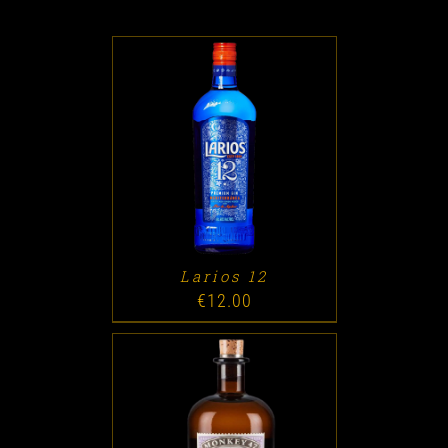
ADD TO CART
/
DETALLES
Larios 12
€
12.00