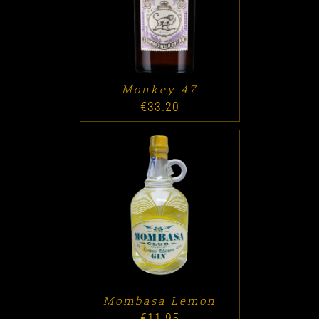
ADD TO CART
/
DETALLES
Monkey 47
€
33.20
ADD TO CART
/
DETALLES
Mombasa Lemon
€
11.95