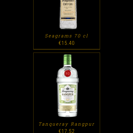
Seagrams 70 cl
€
15.40
ADD TO CART
/
DETALLES
Tanqueray Rangpur
€
17.52