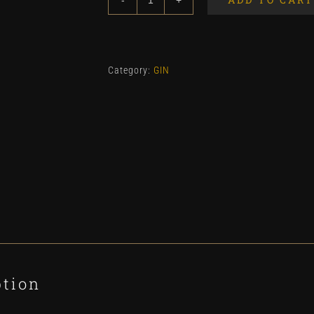
Nordes
70Cl
quantity
Category:
GIN
ption