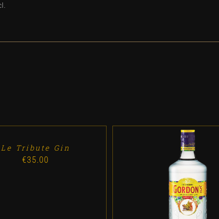
l.
Le Tribute Gin
€
35.00
ADD TO CART
/
DETALL