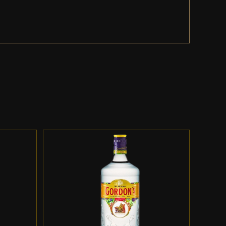
ES
ADD TO CART
/
DETALLES