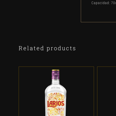
Capacidad: 70c
Related products
ADD
TO
CART
/
DETALLES
ADD TO CART
/
DETALLES