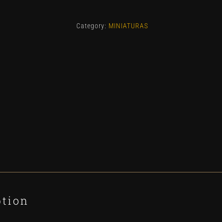
Mini
quantity
Category:
MINIATURAS
ption