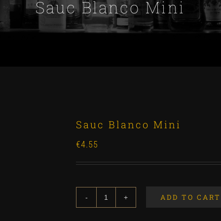
Sauc Blanco Mini
Sauc Blanco Mini
€
4.55
ADD TO CART
Sauc
Blanco