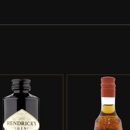
DD TO CART
/
DETALLES
ADD TO CART
/
DETALL