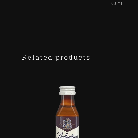
100 ml
Related products
ADD TO CART
/
DETALLES
A