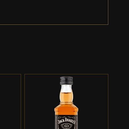
ES
ADD TO CART
/
DETALLES