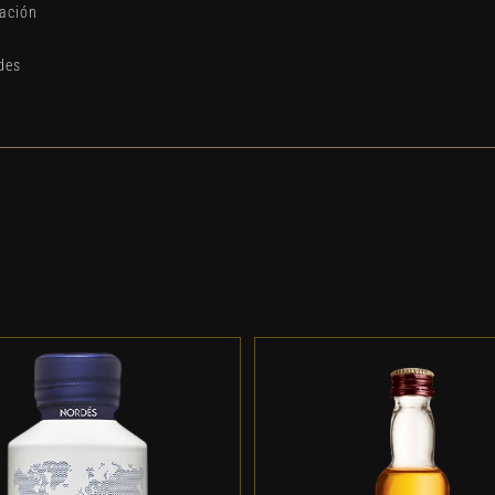
uación
des