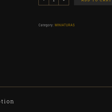
Absolut
Blue
5
cl
Category:
MINIATURAS
Pack
12
Unidades
quantity
ption