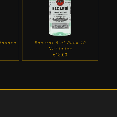
ES
ADD TO CART
/
DETALLES
nidades
Bacardi 5 cl Pack 10
Unidades
€
13.00