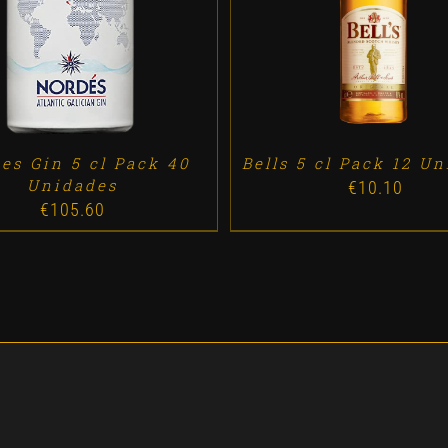
DD TO CART
/
DETALLES
ADD TO CART
/
DETALL
es Gin 5 cl Pack 40
Bells 5 cl Pack 12 U
Unidades
€
10.10
€
105.60