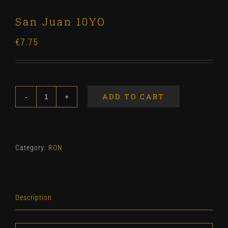
San Juan 10YO
€
7.75
ADD TO CART
San
Juan
10YO
quantity
Category:
RON
Description