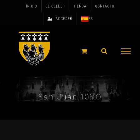
Skip
INICIO
EL CELLER
TIENDA
CONTACTO
to
ACCEDER
ES
content
San Juan 10YO