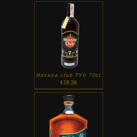
ADD TO CART
/
DETALLES
Havana club 7YO 70cl
€
18.28
ADD TO CART
/
DETALLES