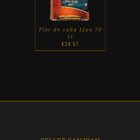
Flor de caña 12yo 70
cl
€
24.57