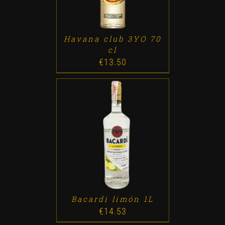
Havana club 3YO 70
cl
€
13.50
ADD TO CART
/
DETALLES
Bacardi limón 1L
€
14.53