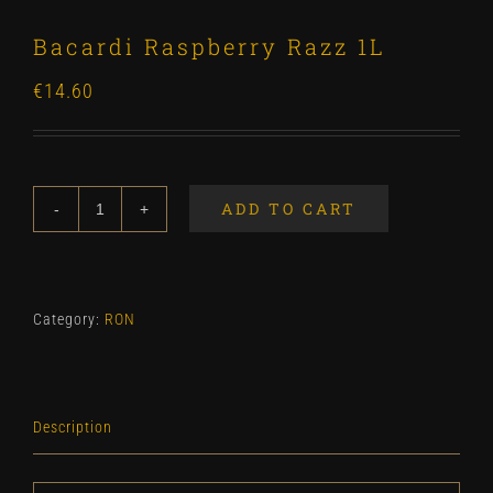
Bacardi Raspberry Razz 1L
€
14.60
ADD TO CART
Bacardi
Raspberry
Razz
1L
Category:
RON
quantity
Description