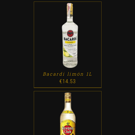
ADD TO CART
/
DETALLES
Bacardi limón 1L
€
14.53
ADD TO CART
/
DETALLES