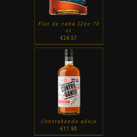
Flor de caña 12yo 70
cl
€
24.57
ADD TO CART
/
DETALLES
Contrabando añejo
€
11.90