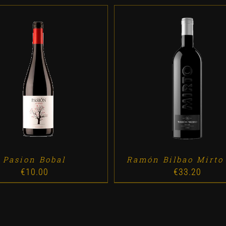
D TO CART
/
DETALLES
ADD TO CART
/
DETALL
Pasion Bobal
Ramón Bilbao Mirto
€
10.00
€
33.20