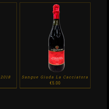
ES
ADD TO CART
/
DETALLES
 2018
Sangue Giuda La Cacciatora
€
5.00