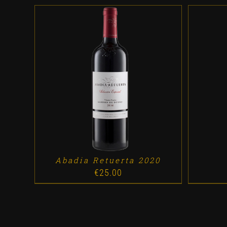
ADD TO CART
/
DETALLES
AD
Abadia Retuerta 2020
€
25.00