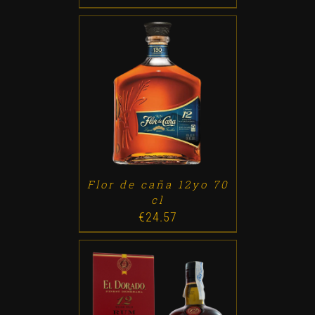
ADD TO CART
/
DETALLES
Flor de caña 12yo 70
cl
€
24.57