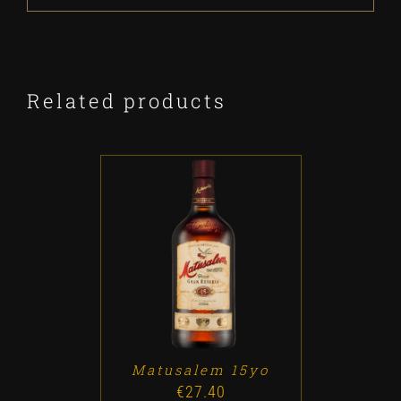
Related products
ADD TO CART
/
DETALLES
Matusalem 15yo
€
27.40