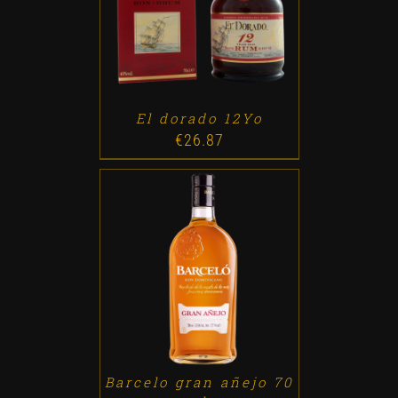
ADD TO CART
/
DETALLES
El dorado 12Yo
€
26.87
ADD TO CART
/
DETALLES
Barcelo gran añejo 70