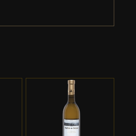
ES
ADD TO CART
/
DETALLES