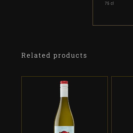
75 cl
Related products
ADD TO CART
/
DETALLES
A