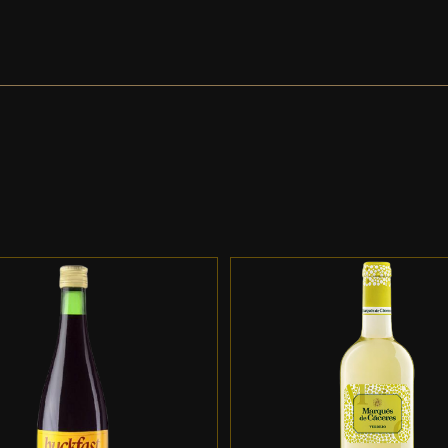
DD TO CART
/
DETALLES
ADD TO CART
/
DETALL