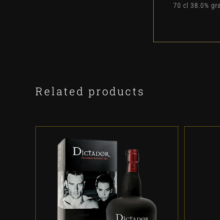
70 cl 38.0% gr
Related products
ADD TO CART
/
DETALLES
A