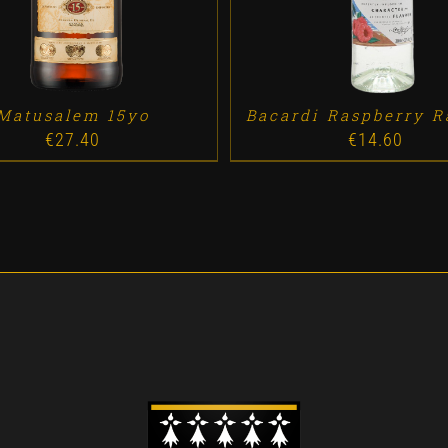
Matusalem 15yo
Bacardi Raspberry R
€
27.40
€
14.60