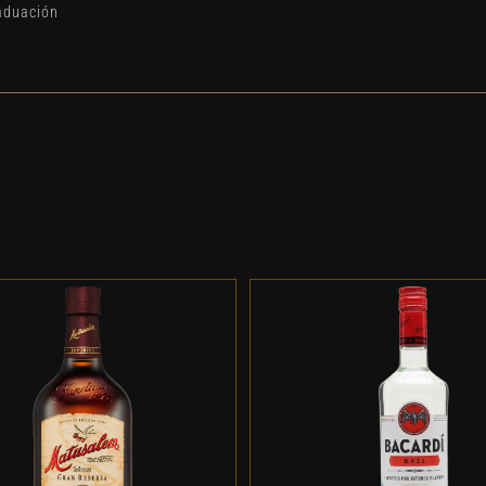
aduación
DD TO CART
/
DETALLES
ADD TO CART
/
DETALL