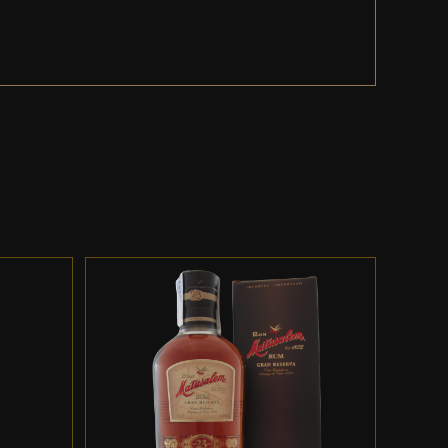
ES
ADD TO CART
/
DETALLES