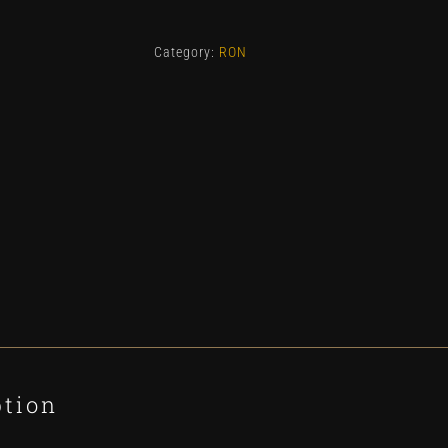
series
quantity
Category:
RON
ption