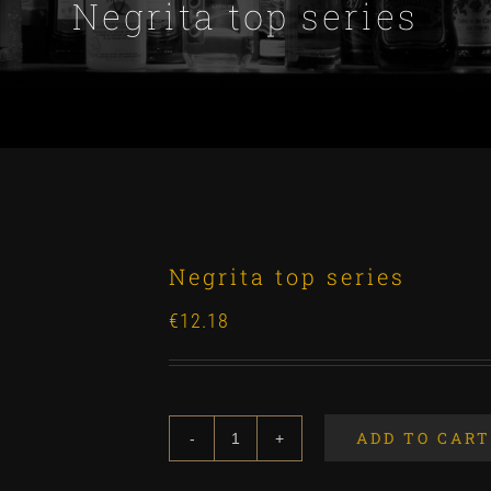
Negrita top series
Negrita top series
€
12.18
ADD TO CART
Negrita
top