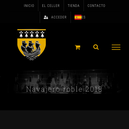
Skip
INICIO
EL CELLER
TIENDA
CONTACTO
to
ACCEDER
ES
content
Navajero roble 2018