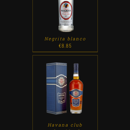
ADD TO CART
/
DETALLES
Negrita blanco
€
8.85
ADD TO CART
/
DETALLES
Havana club