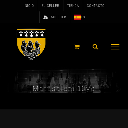
Skip
INICIO
EL CELLER
TIENDA
CONTACTO
to
ACCEDER
ES
content
Matusalem 10yo