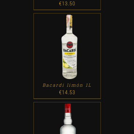
€
13.50
ADD TO CART
/
DETALLES
Bacardi limón 1L
€
14.53