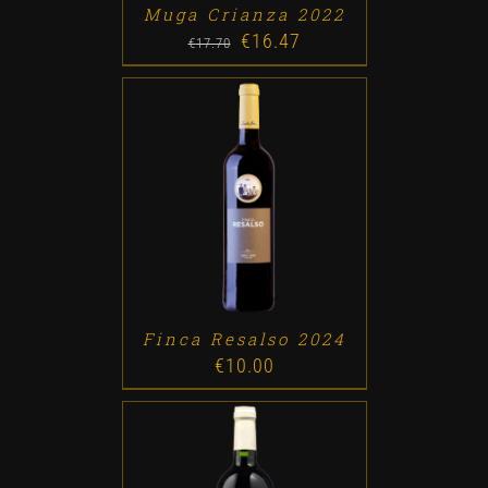
Muga Crianza 2022
€
16.47
Original
Current
€
17.70
price
price
was:
is:
€17.70.
€16.47.
ADD TO CART
/
DETALLES
Finca Resalso 2024
€
10.00