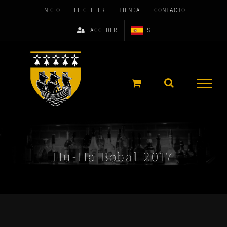
Skip
INICIO
EL CELLER
TIENDA
CONTACTO
to
ACCEDER
ES
content
Hu-Ha Bobal 2017