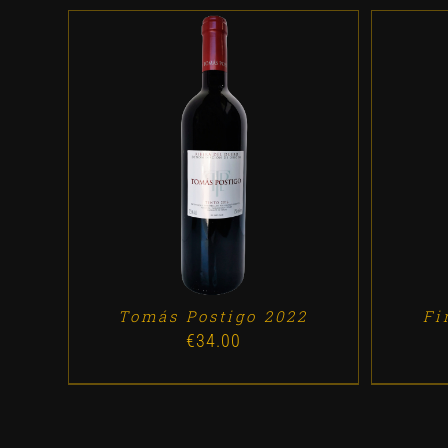
ADD TO CART
/
DETALLES
AD
Tomás Postigo 2022
Fi
€
34.00