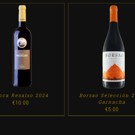
D TO CART
/
DETALLES
ADD TO CART
/
DETALL
nca Resalso 2024
Borsao Selección 
Garnacha
€
10.00
€
5.00