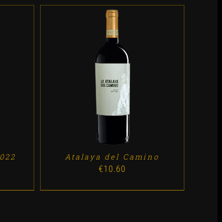
ES
ADD TO CART
/
DETALLES
2022
Atalaya del Camino
€
10.60