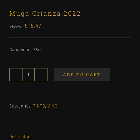
Muga Crianza 2022
€
16.47
Original
Current
€
17.70
price
price
was:
is:
Capacidad: 75cl.
€17.70.
€16.47.
ADD TO CART
Muga
Crianza
2022
quantity
Categories:
TINTO
,
VINO
Description