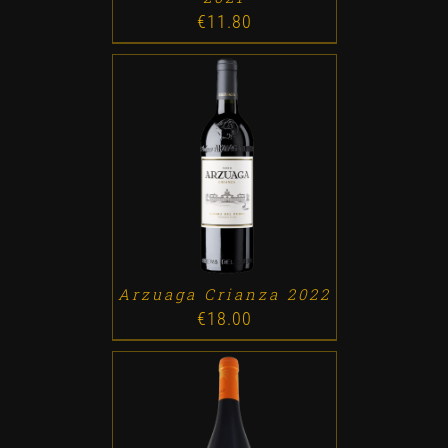
€
11.80
ADD TO CART
/
DETALLES
Arzuaga Crianza 2022
€
18.00