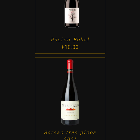
ADD TO CART
/
DETALLES
Pasion Bobal
€
10.00
ADD TO CART
/
DETALLES
Borsao tres picos
2021