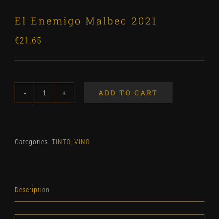
El Enemigo Malbec 2021
€
21.65
ADD TO CART
El
Enemigo
Malbec
2021
Categories:
TINTO
,
VINO
quantity
Description