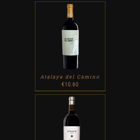
ADD TO CART
/
DETALLES
Atalaya del Camino
€
10.60
ADD TO CART
/
DETALLES