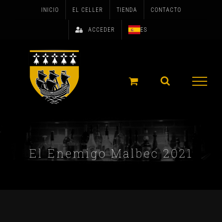
Skip
INICIO
EL CELLER
TIENDA
CONTACTO
to
ACCEDER
ES
content
El Enemigo Malbec 2021