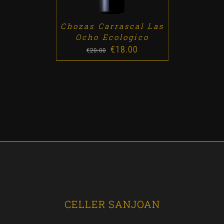
Chozas Carrascal Las
Ocho Ecologico
€
18.00
Original
Current
€
20.00
price
price
was:
is:
€20.00.
€18.00.
CELLER SANJOAN