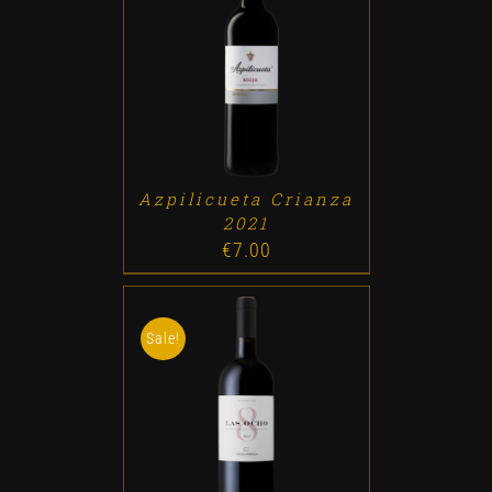
ADD TO CART
/
DETALLES
Azpilicueta Crianza
2021
€
7.00
Sale!
ADD TO CART
/
DETALLES