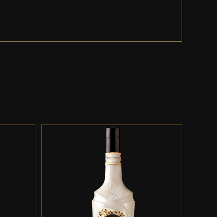
ES
ADD TO CART
/
DETALLES