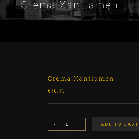
Crema Xantiamen
Crema Xantiamen
€
10.40
ADD TO CART
Crema
Xantiamen