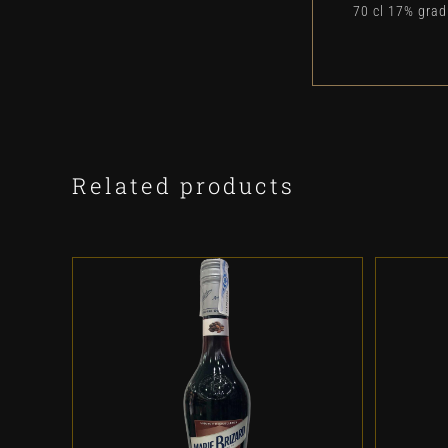
70 cl 17% gra
Related products
ADD TO CART
/
DETALLES
A