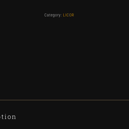
quantity
Category:
LICOR
ption