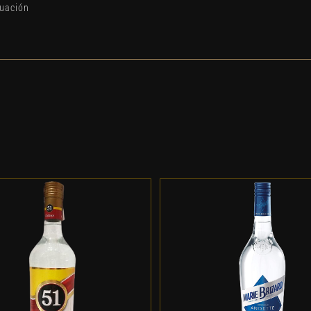
duación
DD TO CART
/
DETALLES
ADD TO CART
/
DETALL