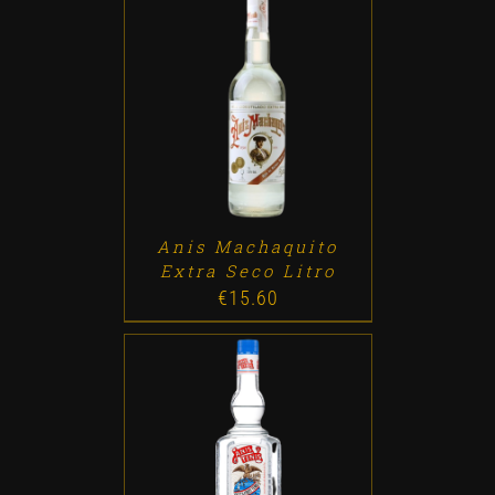
ADD TO CART
/
DETALLES
Anis Machaquito
Extra Seco Litro
€
15.60
ADD TO CART
/
DETALLES