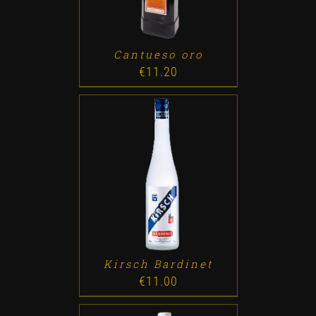
Cantueso oro
€
11.20
ADD TO CART
/
DETALLES
Kirsch Bardinet
€
11.00