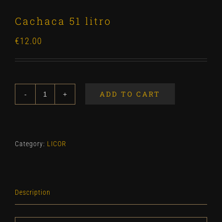
Cachaca 51 litro
€
12.00
ADD TO CART
Cachaca
51
litro
quantity
Category:
LICOR
Description