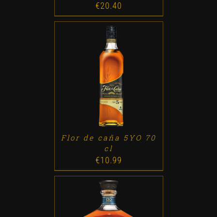
€
20.40
ADD TO CART
/
DETALLES
Flor de caña 5YO 70
cl
€
10.99