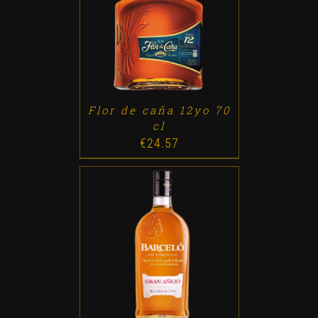
ADD TO CART
/
DETALLES
Flor de caña 12yo 70
cl
€
24.57
ADD TO CART
/
DETALLES