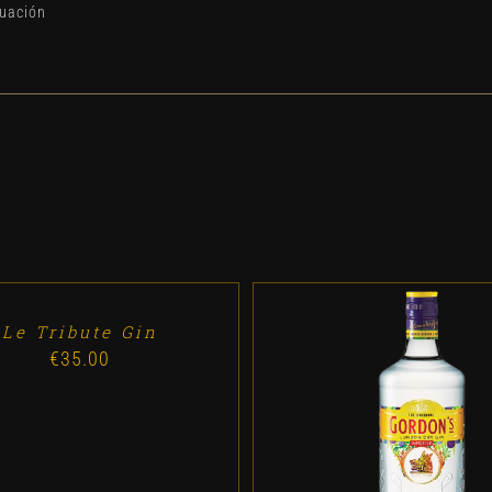
duación
Le Tribute Gin
€
35.00
ADD TO CART
/
DETALL