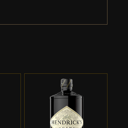
ES
ADD TO CART
/
DETALLES