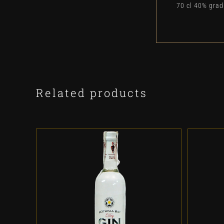
70 cl 40% gra
Related products
ADD
TO
CART
/
DETALLES
ADD TO CART
/
DETALLES