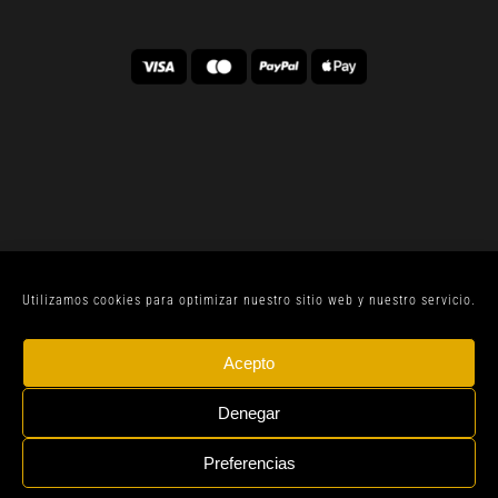
Utilizamos cookies para optimizar nuestro sitio web y nuestro servicio.
© CELLER SANJOAN 2022 |
AVISO LEGAL
| TODOS
Acepto
LOS DERECHOS RESERVADOS | BY
GEN DIGITAL
Denegar
Preferencias
Instagram
Whatsapp