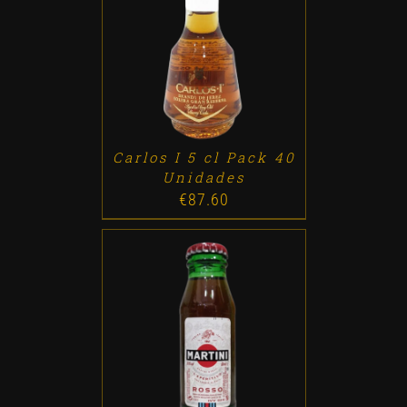
ADD TO CART
/
DETALLES
Carlos I 5 cl Pack 40
Unidades
€
87.60
ADD TO CART
/
DETALLES