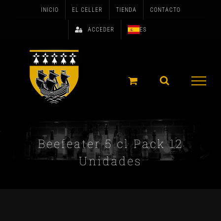
Skip
INICIO
EL CELLER
TIENDA
CONTACTO
to
ACCEDER
ES
content
Beefeater 5 cl Pack 12
Unidades