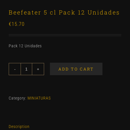
Beefeater 5 cl Pack 12 Unidades
€
15.70
Pack 12 Unidades
ADD TO CART
Beefeater
5
cl
Pack
Category:
MINIATURAS
12
Unidades
quantity
Description