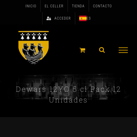
Skip
INICIO
EL CELLER
TIENDA
CONTACTO
to
ACCEDER
ES
content
Dewars 12YO 5 cl Pack 12
Unidades