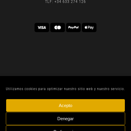
TLF: +34 633 274 126
Utilizamos cookies para optimizar nuestro sitio web y nuestro servicio.
© CELLER SANJOAN 2022 |
AVISO LEGAL
| TODOS
Acepto
LOS DERECHOS RESERVADOS | BY
GEN DIGITAL
Denegar