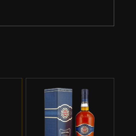
ES
ADD TO CART
/
DETALLES