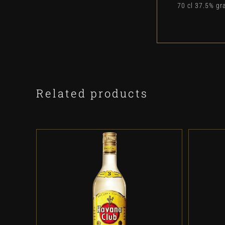
70 cl 37.5% gr
Related products
ADD TO CART
/
DETALLES
A