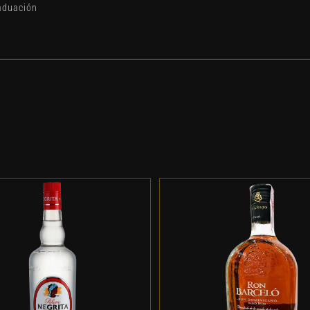
aduación
DD TO CART
/
DETALLES
ADD TO CART
/
DETALL