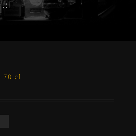
 cl
 70 cl