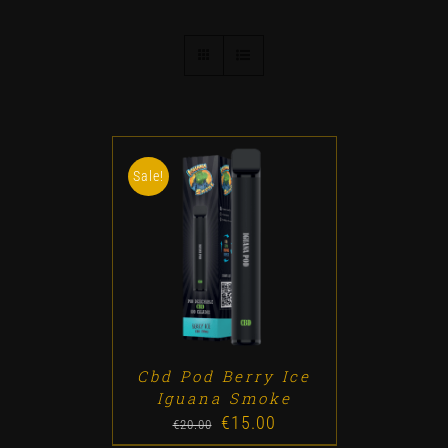
Sale!
ADD TO CART
/
DETALLES
Cbd Pod Berry Ice
Iguana Smoke
€
15.00
Original
Current
€
20.00