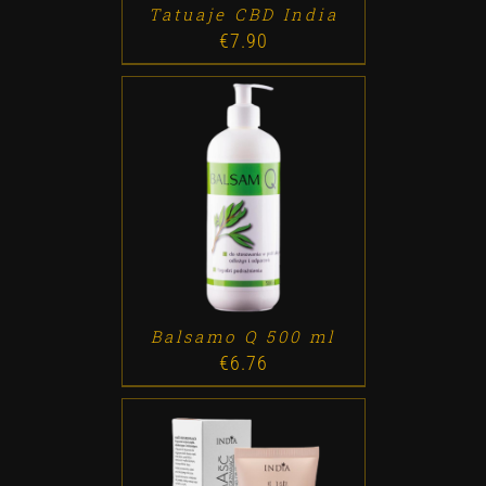
Tatuaje CBD India
€
7.90
ADD TO CART
/
DETALLES
Balsamo Q 500 ml
€
6.76