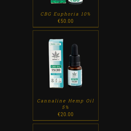
CBG Euphoria 10%
€
50.00
ADD TO CART
/
DETALLES
Cannaline Hemp Oil
5%
€
20.00