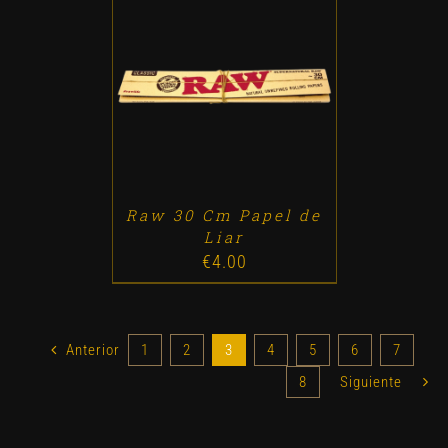
ADD TO CART
/
DETALLES
Raw 30 Cm Papel de
Liar
€
4.00
Anterior
1
2
3
4
5
6
7
8
Siguiente