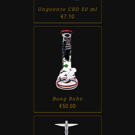
Unguento CBD 50 ml
€
7.10
ADD TO CART
/
DETALLES
Bong Buho
€
50.00