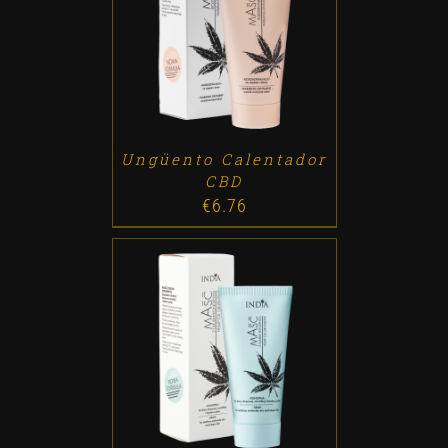
ADD TO CART
/
DETALLES
Ungüento Calentador
CBD
€
6.76
ADD TO CART
/
DETALLES