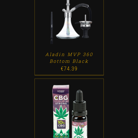
ADD TO CART
/
DETALLES
Aladin MVP 360
Bottom Black
€
74.39
ADD TO CART
/
DETALLES