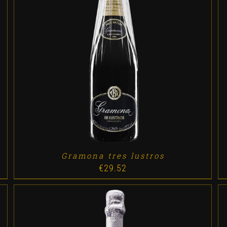
ADD TO CART
/
DETALLES
Gramona tres lustros
€
29.52