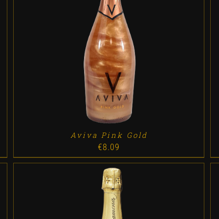
ADD TO CART
/
DETALLES
Aviva Pink Gold
€
8.09