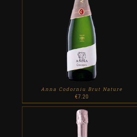
ADD TO CART
/
DETALLES
Anna Codorniu Brut Nature
€
7.20