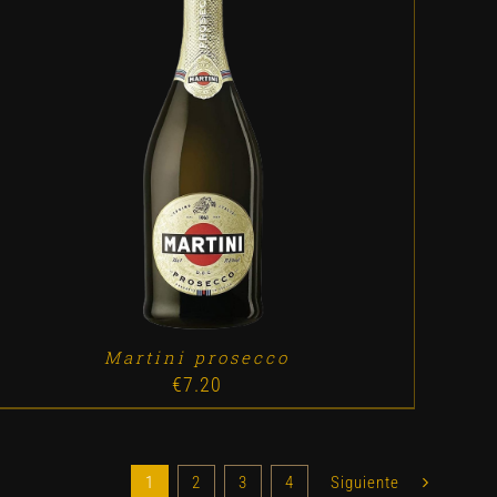
ADD TO CART
/
DETALLES
Martini prosecco
€
7.20
1
2
3
4
Siguiente