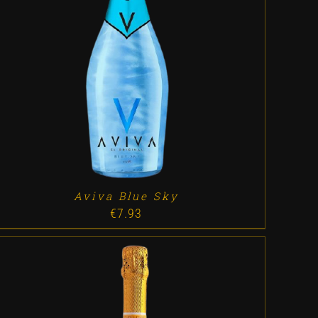
ADD TO CART
/
DETALLES
Aviva Blue Sky
€
7.93