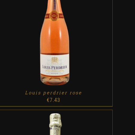
ADD TO CART
/
DETALLES
Louis perdrier rose
€
7.43