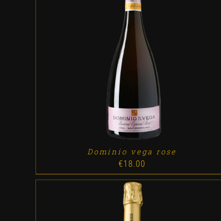
ADD TO CART
/
DETALLES
Dominio vega rose
€
18.00