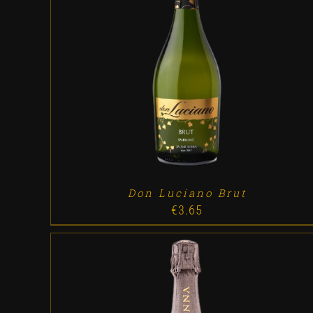
ADD TO CART
/
DETALLES
Don Luciano Brut
€
3.65