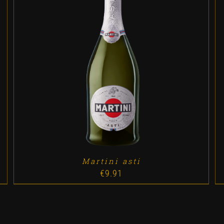
ADD TO CART
/
DETALLES
Martini asti
€
9.91