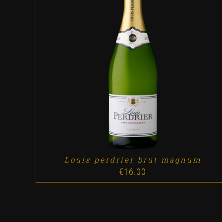
ADD TO CART
/
DETALLES
Louis perdrier brut magnum
€
16.00