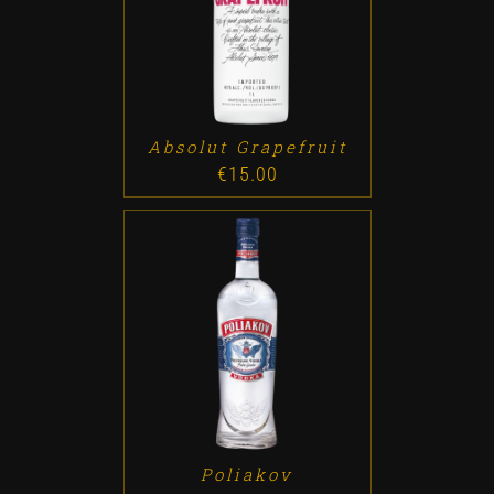
ADD TO CART
/
DETALLES
Absolut Grapefruit
€
15.00
ADD TO CART
/
DETALLES
Poliakov