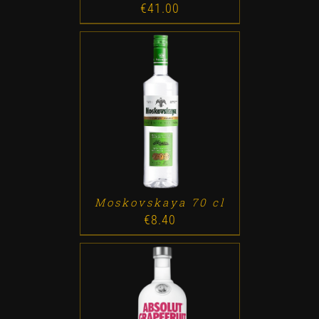
€
41.00
ADD TO CART
/
DETALLES
Moskovskaya 70 cl
€
8.40