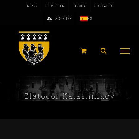
Skip
INICIO
EL CELLER
TIENDA
CONTACTO
to
ACCEDER
ES
content
Zlatogor Kalashnikov