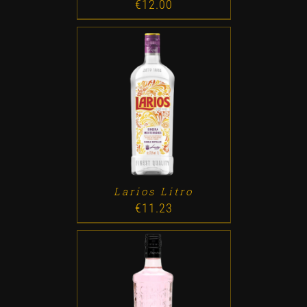
€
12.00
ADD TO CART
/
DETALLES
Larios Litro
€
11.23