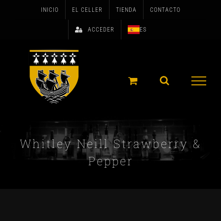
Skip
INICIO
EL CELLER
TIENDA
CONTACTO
to
ACCEDER
ES
content
Whitley Neill Strawberry &
Pepper