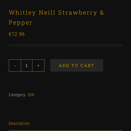
Whitley Neill Strawberry &
Pepper
€
12.96
ADD TO CART
Whitley
Neill
Strawberry
&
Category:
GIN
Pepper
quantity
Description