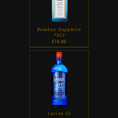
Bombay Sapphire
70Cl
€
16.80
ADD TO CART
/
DETALLES
Larios 12