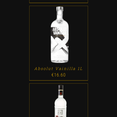
ADD TO CART
/
DETALLES
Absolut Vainilla 1L
€
16.60
ADD TO CART
/
DETALLES