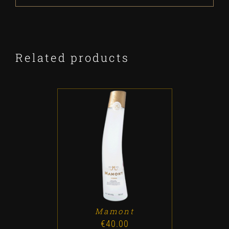
Related products
ADD TO CART
/
DETALLES
Mamont
€
40.00