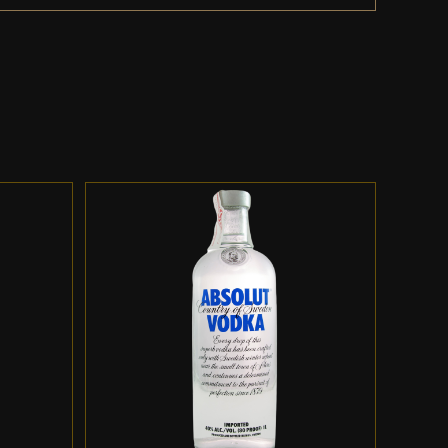
ES
ADD TO CART
/
DETALLES