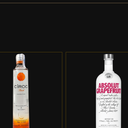
DD TO CART
/
DETALLES
ADD TO CART
/
DETALL