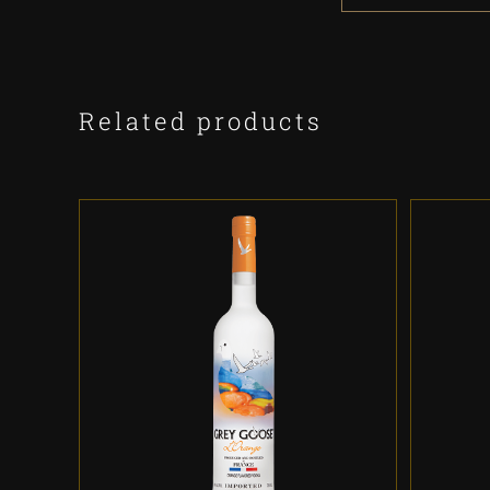
Related products
ADD TO CART
/
DETALLES
A