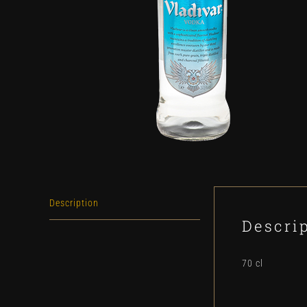
Description
Descri
70 cl