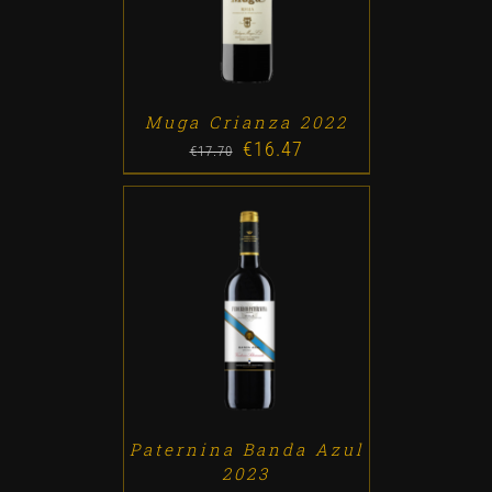
Muga Crianza 2022
€
16.47
Original
Current
€
17.70
price
price
was:
is:
€17.70.
€16.47.
ADD TO CART
/
DETALLES
Paternina Banda Azul
2023