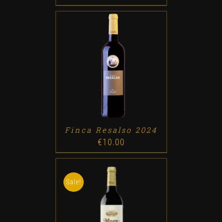
ADD TO CART
/
DETALLES
Finca Resalso 2024
€
10.00
Sale!
ADD TO CART
/
DETALLES