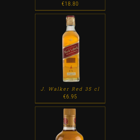
€
18.80
ADD TO CART
/
DETALLES
J. Walker Red 35 cl
€
6.95