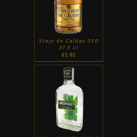
ADD TO CART
/
DETALLES
Viejo de Caldas 3YO
37.5 cl
€
5.90
ADD TO CART
/
DETALLES