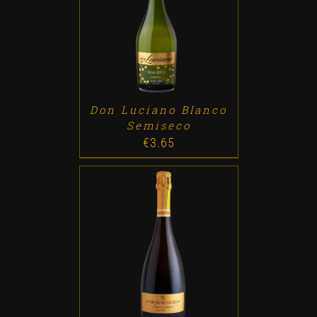
ADD TO CART
/
DETALLES
Don Luciano Blanco
Semiseco
€
3.65
ADD TO CART
/
DETALLES