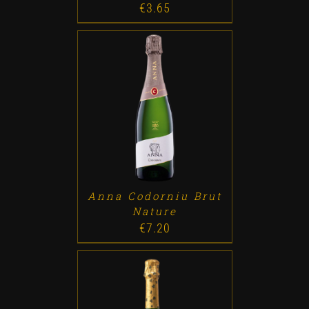
€
3.65
ADD TO CART
/
DETALLES
Anna Codorniu Brut
Nature
€
7.20