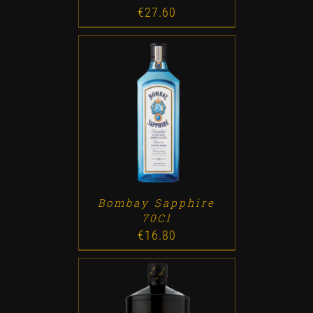
€
27.60
ADD TO CART
/
DETALLES
Bombay Sapphire
70Cl
€
16.80