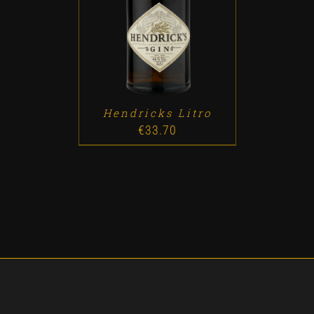
ADD TO CART
/
DETALLES
Hendricks Litro
€
33.70