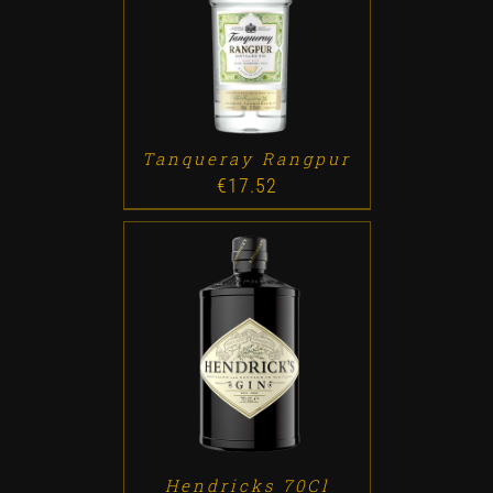
ADD TO CART
/
DETALLES
Tanqueray Rangpur
€
17.52
ADD TO CART
/
DETALLES
Hendricks 70Cl