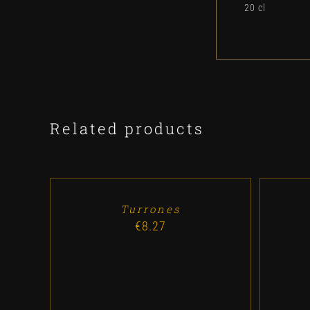
20 cl
Related products
ADD
ADD
TO
TO
CART
CART
/
/
DETALLES
DETALLES
Turrones
€
8.27