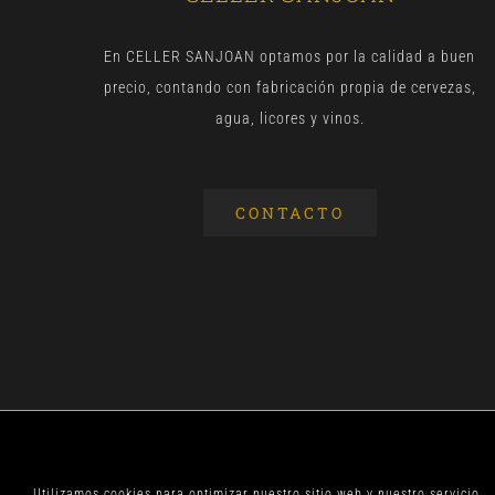
En CELLER SANJOAN optamos por la calidad a buen
precio, contando con fabricación propia de cervezas,
agua, licores y vinos.
CONTACTO
© CELLER SANJOA
Utilizamos cookies para optimizar nuestro sitio web y nuestro servicio.