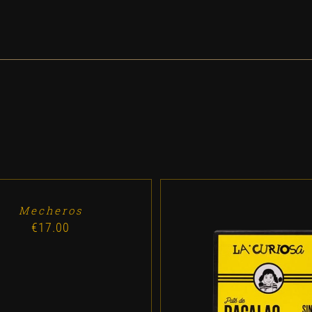
Mecheros
€
17.00
ADD TO CART
/
DETALL