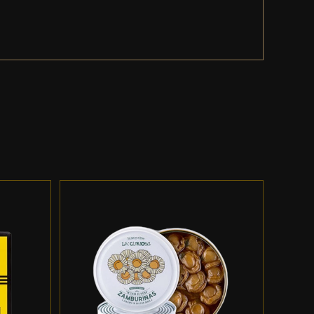
ES
ADD TO CART
/
DETALLES